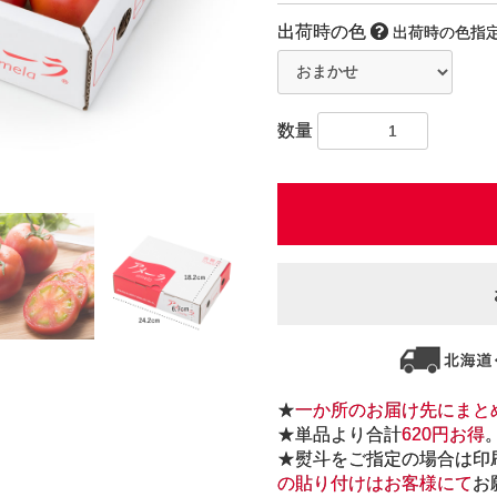
出荷時の色
出荷時の色指
数量
★
一か所のお届け先にまと
★単品より合計
620円お得
★熨斗をご指定の場合は印
の貼り付けはお客様にて
お