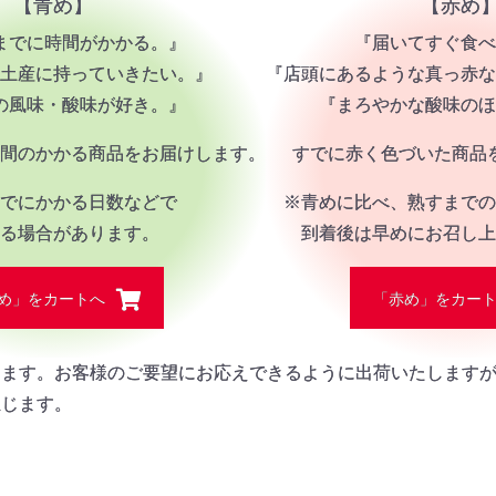
【青め】
【赤め
カートへ進む
までに時間がかかる。』
『届いてすぐ食べ
土産に持っていきたい。』
『店頭にあるような真っ赤な
の風味・酸味が好き。』
『まろやかな酸味のほ
間のかかる商品をお届けします。
すでに赤く色づいた商品
でにかかる日数などで
※青めに比べ、熟すまでの
る場合があります。
到着後は早めにお召し上
め」をカートへ
「赤め」をカー
ります。お客様のご要望にお応えできるように出荷いたします
生じます。