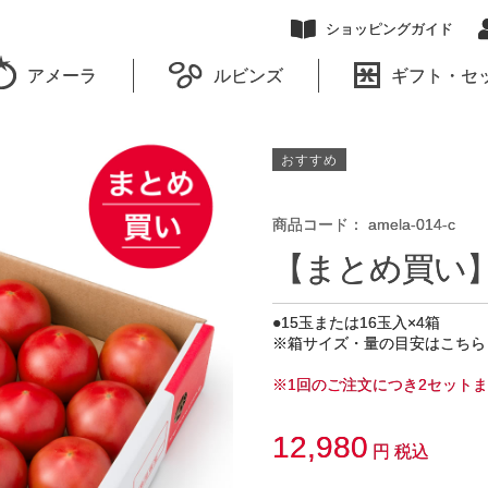
ショッピングガイド
アメーラ
ルビンズ
ギフト・セ
おすすめ
商品コード：
amela-014-c
【まとめ買い
●15玉または16玉入×4箱
※箱サイズ・量の目安はこち
※1回のご注文につき2セット
12,980
円 税込